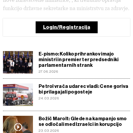
funkcijo državne sekretarke na ministrstvu za zdravje.
Login/Registracija
E-pismo: Koliko prihrankov imajo
ministri in premier ter predsedniki
parlamentarnih strank
27.06.2026
Petrol vrača udarec vladi: Cene goriva
bi prilagajali pogosteje
24.03.2026
Božič Marolt: Glede na kampanjo smo
se odločali med Izraelci in korupcijo
23.03.2026