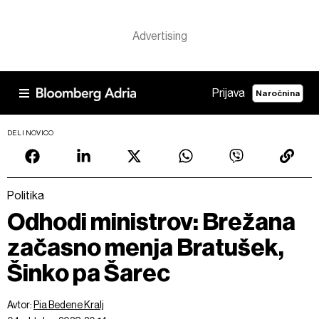
Prijava
Naročnina
DELI NOVICO
Politika
Odhodi ministrov: Brežana
začasno menja Bratušek,
Šinko pa Šarec
Avtor:
Pia Bedene Kralj