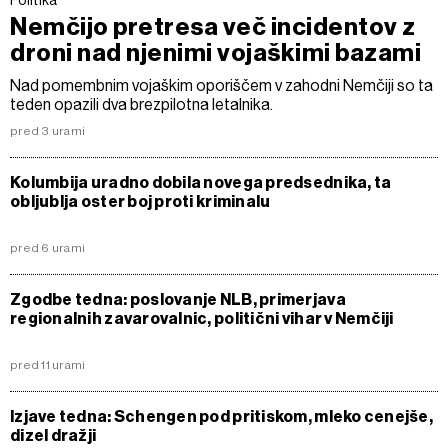
Nemčijo pretresa več incidentov z
droni nad njenimi vojaškimi bazami
Nad pomembnim vojaškim oporiščem v zahodni Nemčiji so ta
teden opazili dva brezpilotna letalnika.
pred 3 urami
Kolumbija uradno dobila novega predsednika, ta
obljublja oster boj proti kriminalu
pred 6 urami
Zgodbe tedna: poslovanje NLB, primerjava
regionalnih zavarovalnic, politični vihar v Nemčiji
pred 11 urami
Izjave tedna: Schengen pod pritiskom, mleko cenejše,
dizel dražji