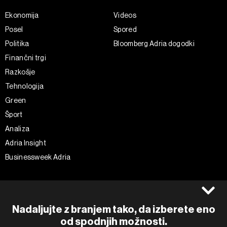
Ekonomija
Videos
Posel
Spored
Politika
Bloomberg Adria dogodki
Finančni trgi
Razkošje
Tehnologija
Green
Šport
Analiza
Adria Insight
Businessweek Adria
Spremljajte nas
Splošni pogoji
Politika zasebnosti
Facebook
Nadaljujte z branjem tako, da izberete eno
Piškotki
Instagram
od spodnjih možnosti.