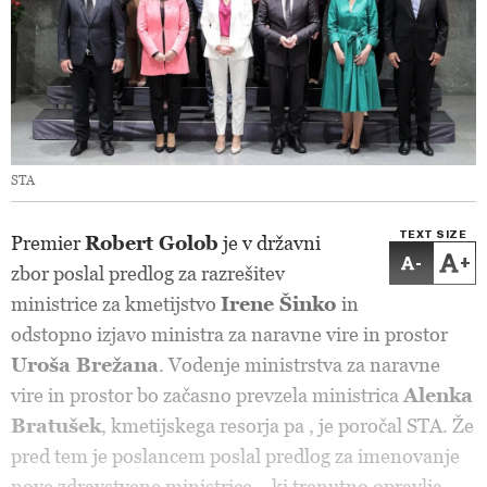
STA
TEXT SIZE
Premier
Robert Golob
je v državni
-
+
zbor poslal predlog za razrešitev
ministrice za kmetijstvo
Irene Šinko
in
odstopno izjavo ministra za naravne vire in prostor
Uroša Brežana
. Vodenje ministrstva za naravne
vire in prostor bo začasno prevzela ministrica
Alenka
Bratušek
, kmetijskega resorja pa
, je poročal STA. Že
pred tem je poslancem poslal predlog za imenovanje
nove zdravstvene ministrice,
, ki trenutno opravlja