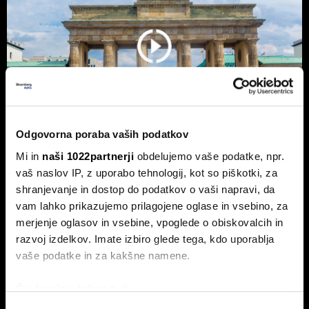
Odgovorna poraba vaših podatkov
Mi in
naši 1022partnerji
obdelujemo vaše podatke, npr.
Nemčija voli: Zgodovinsko zmago
vaš naslov IP, z uporabo tehnologij, kot so piškotki, za
AfD in potop Merza lahko prepreči le
shranjevanje in dostop do podatkov o vaši napravi, da
vam lahko prikazujemo prilagojene oglase in vsebino, za
'slovenski scenarij'
merjenje oglasov in vsebine, vpoglede o obiskovalcih in
Septembra v Saški-Anhalt, Berlinu in Mecklenburg-
razvoj izdelkov. Imate izbiro glede tega, kdo uporablja
Predpomorjanski deželne volitve, ki bodo podale oceno
Merzeve vlade.
vaše podatke in za kakšne namene.
Če dovolite, želimo tudi:
Zbirati informacije o vaši geografski lokaciji, ki so