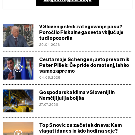
V Sloveniji sledi zategovanje pasu?
Poročilo Fiskalnega sveta vključuje
tudi opozorila
20.04.2026
Ceuta maje Schengen; avtoprevoznik
Peter Pišek: Če pride do motenj, lahko
samo zapremo
04.08.2026
Gospodarska klima v Sloveniji in
Nemčiji julija boljša
27.07.2026
Top 5 novic za začetek dneva: Kam
vlagati danes in kdo hodi na seje?