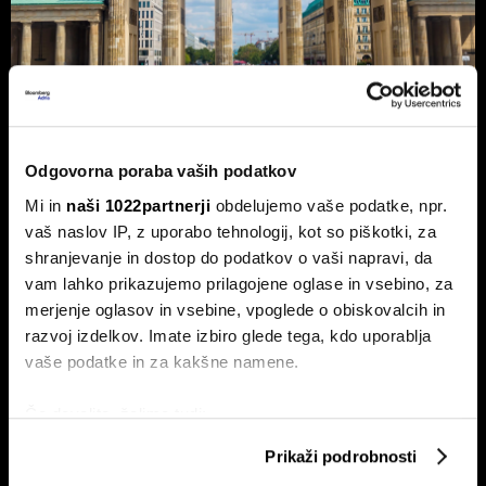
Nemčija voli: Zgodovinsko zmago
Odgovorna poraba vaših podatkov
AfD in potop Merza lahko prepreči le
Mi in
naši 1022partnerji
obdelujemo vaše podatke, npr.
'slovenski scenarij'
vaš naslov IP, z uporabo tehnologij, kot so piškotki, za
shranjevanje in dostop do podatkov o vaši napravi, da
Septembra v Saški-Anhalt, Berlinu in Mecklenburg-
Predpomorjanski deželne volitve, ki bodo podale oceno
vam lahko prikazujemo prilagojene oglase in vsebino, za
Merzeve vlade.
merjenje oglasov in vsebine, vpoglede o obiskovalcih in
razvoj izdelkov. Imate izbiro glede tega, kdo uporablja
vaše podatke in za kakšne namene.
Če dovolite, želimo tudi:
Zbirati informacije o vaši geografski lokaciji, ki so
Prikaži podrobnosti
lahko točni do nekaj metrov