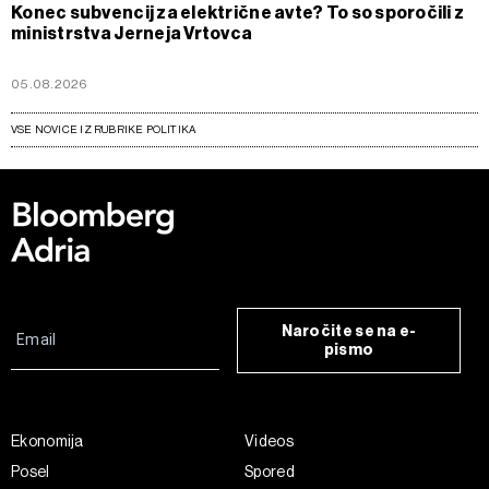
Konec subvencij za električne avte? To so sporočili z
ministrstva Jerneja Vrtovca
05.08.2026
VSE NOVICE IZ RUBRIKE POLITIKA
Naročite se na e-
pismo
Ekonomija
Videos
Posel
Spored