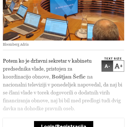
Bloomberg Adria
TEXT SIZE
Potem ko je državni sekretar v kabinetu
-
+
predsednika vlade, pristojen za
koordinacijo obnove,
Boštjan Šefic
na
nacionalni televiziji v ponedeljek napovedal, da naj bi
se člani vlade v torek dogovorili o dodatnih virih
financiranja obnove, naj bi bil med predlogi tudi dvig
davka na dohodke pravnih oseb.
Login/Registracija