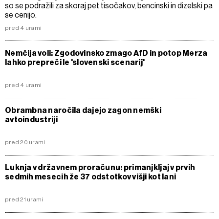
so se podražili za skoraj pet tisočakov, bencinski in dizelski pa
se cenijo.
pred 4 urami
Nemčija voli: Zgodovinsko zmago AfD in potop Merza
lahko prepreči le 'slovenski scenarij'
pred 4 urami
Obrambna naročila dajejo zagon nemški
avtoindustriji
pred 20 urami
Luknja v državnem proračunu: primanjkljaj v prvih
sedmih mesecih že 37 odstotkov višji kot lani
pred 21 urami