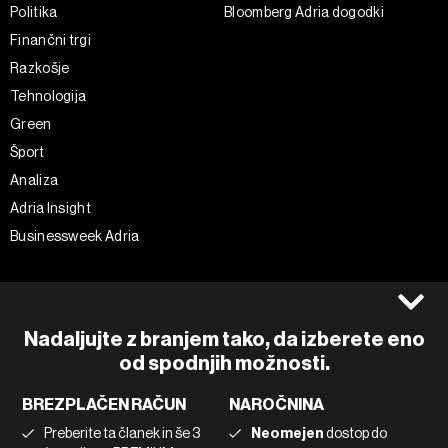
Politika
Bloomberg Adria dogodki
Finančni trgi
Razkošje
Tehnologija
Green
Šport
Analiza
Adria Insight
Businessweek Adria
Spremljajte nas
Splošni pogoji
Politika zasebnosti
Facebook
Nadaljujte z branjem tako, da izberete eno
Piškotki
Instagram
od spodnjih možnosti.
Impresum
Twitter
BREZPLAČEN RAČUN
NAROČNINA
Marketing
Linkedin
Preberite ta članek in še 3
Neomejen
dostop do
Uporaba umetne inteligence
Tiktok