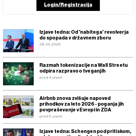
Login/Registracija
Izjave tedna: Od 'nabitega' revolverja
do spopada v državnem zboru
08.05.2026
Razmah tokenizacije na Wall Streetu
odpira razpravo o tveganjih
pred 4 urami
Airbnb znova zvišuje napoved
prihodkov za leto 2026 - poganja jih
povpraševanje v Evropi in ZDA
pred 5 urami
Izjave tedna: Schengen pod pritiskom,