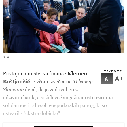
STA
TEXT SIZE
Pristojni minister za finance
Klemen
-
+
Boštjančič
je včeraj zvečer na
Televiziji
Slovenija
dejal, da je zadovoljen z
odzivom bank, a si želi več angažiranosti oziroma
solidarnosti od vseh gospodarskih panog, ki so
ustvarile "ekstra dobičke".