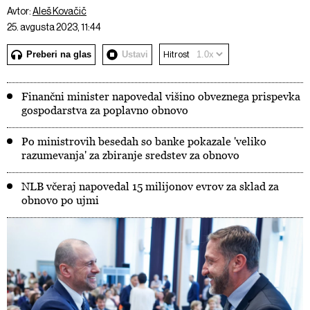
Avtor:
Aleš Kovačič
25. avgusta 2023, 11:44
Preberi na glas
Ustavi
Hitrost
Finančni minister napovedal višino obveznega prispevka
gospodarstva za poplavno obnovo
Po ministrovih besedah so banke pokazale 'veliko
razumevanja' za zbiranje sredstev za obnovo
NLB včeraj napovedal 15 milijonov evrov za sklad za
obnovo po ujmi