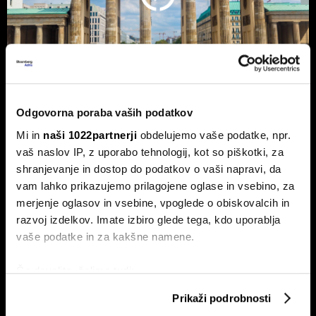
Odgovorna poraba vaših podatkov
Nemčija voli: Zgodovinsko zmago
Mi in
naši 1022partnerji
obdelujemo vaše podatke, npr.
AfD in potop Merza lahko prepreči le
vaš naslov IP, z uporabo tehnologij, kot so piškotki, za
'slovenski scenarij'
shranjevanje in dostop do podatkov o vaši napravi, da
Septembra v Saški-Anhalt, Berlinu in Mecklenburg-
vam lahko prikazujemo prilagojene oglase in vsebino, za
Predpomorjanski deželne volitve, ki bodo podale oceno
merjenje oglasov in vsebine, vpoglede o obiskovalcih in
Merzeve vlade.
razvoj izdelkov. Imate izbiro glede tega, kdo uporablja
vaše podatke in za kakšne namene.
Če dovolite, želimo tudi:
Zbirati informacije o vaši geografski lokaciji, ki so
Prikaži podrobnosti
lahko točni do nekaj metrov