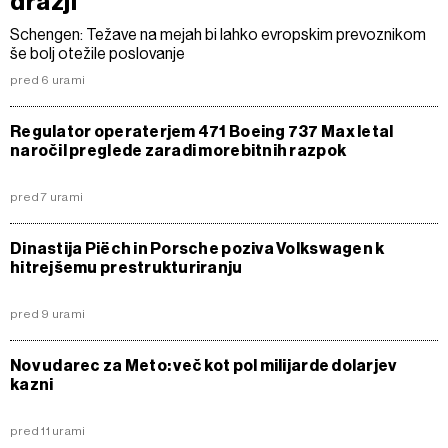
dražji
Schengen: Težave na mejah bi lahko evropskim prevoznikom
še bolj otežile poslovanje
pred 6 urami
Regulator operaterjem 471 Boeing 737 Max letal
naročil preglede zaradi morebitnih razpok
pred 7 urami
Dinastija Piëch in Porsche poziva Volkswagen k
hitrejšemu prestrukturiranju
pred 9 urami
Nov udarec za Meto: več kot pol milijarde dolarjev
kazni
pred 11 urami