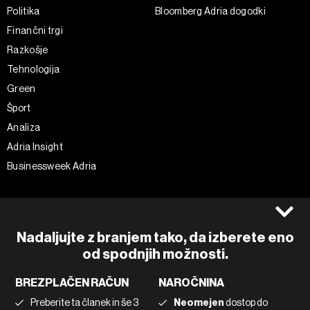
Politika
Bloomberg Adria dogodki
Finančni trgi
Razkošje
Tehnologija
Green
Šport
Analiza
Adria Insight
Businessweek Adria
Spremljajte nas
Splošni pogoji
Politika zasebnosti
Facebook
Nadaljujte z branjem tako, da izberete eno
Piškotki
Instagram
od spodnjih možnosti.
Impresum
Twitter
BREZPLAČEN RAČUN
NAROČNINA
Marketing
Linkedin
Preberite ta članek in še 3
Neomejen
dostop do
Uporaba umetne inteligence
Tiktok