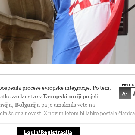
TEXT S
 pospešila procese evropske integracije. Po tem,
-
datke za članstvo v
Evropski uniji
prejeli
vija
,
Bolgarija
pa je umaknila veto na
beta še ena novost. Z novim letom bi lahko
postala članic
Login/Registracija