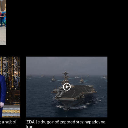
ga najbolj
ZDA že drugo noč zapored brez napadov na
Iran