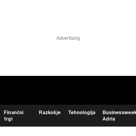
Finančni
Razkošje
Tehnologija
Businesswee
trgi
Adria