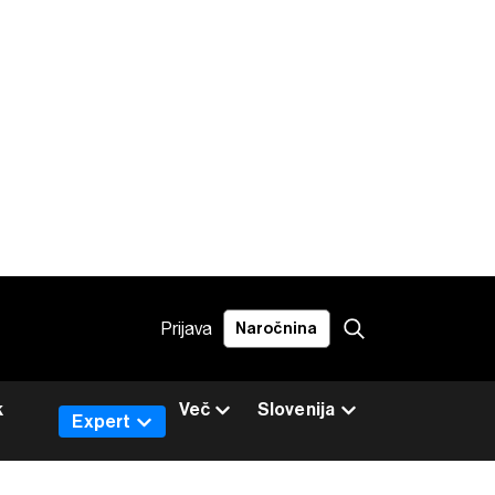
Prijava
Naročnina
k
Več
Slovenija
Expert