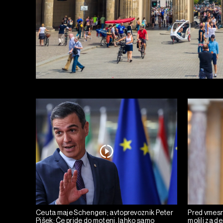
Ceuta maje Schengen; avtoprevoznik Peter
Pred vmesni
Pišek: Če pride do motenj, lahko samo
molili za de