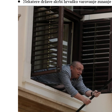
Nekatere države skrbi hrvaško varovanje zunanje