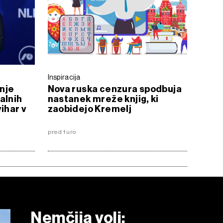
Inspiracija
nje
Nova ruska cenzura spodbuja
alnih
nastanek mreže knjig, ki
vihar v
zaobidejo Kremelj
pred 1 uro
Nemčija voli: