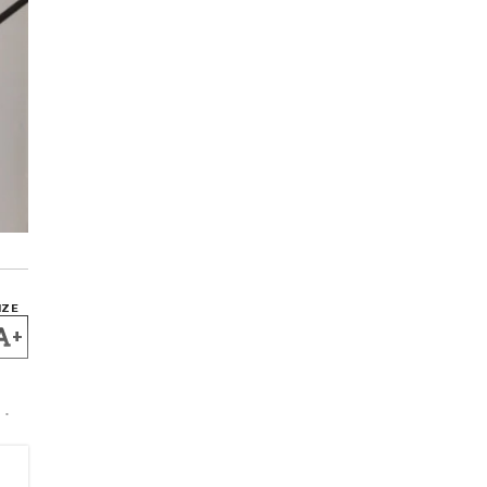
IZE
+
a
.