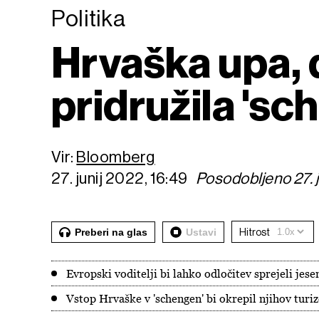
Politika
Hrvaška upa, 
pridružila 's
Vir:
Bloomberg
27. junij 2022, 16:49
Posodobljeno 27. j
Preberi na glas
Ustavi
Hitrost
Evropski voditelji bi lahko odločitev sprejeli jese
Vstop Hrvaške v 'schengen' bi okrepil njihov turiz