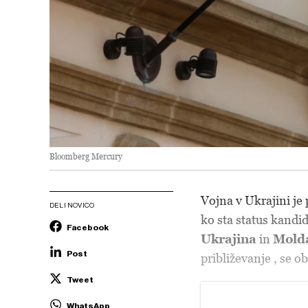
Bloomberg Mercury
Vojna v Ukrajini je
DELI NOVICO
ko sta status kandi
Facebook
Ukrajina
in
Molda
Post
približevanje
, se o
Tweet
WhatsApp