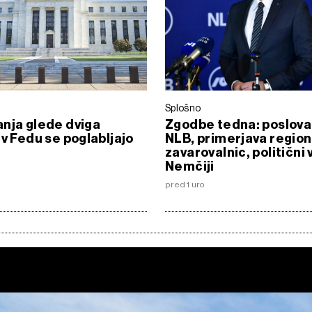
Splošno
nja glede dviga
Zgodbe tedna: poslova
 v Fedu se poglabljajo
NLB, primerjava region
zavarovalnic, politični 
Nemčiji
pred 1 uro