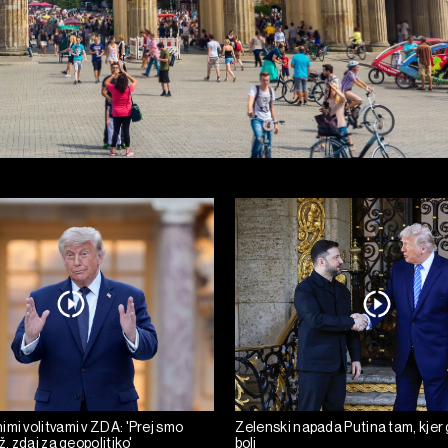
mi volitvami v ZDA: 'Prej smo
Zelenski napada Putina tam, kjer 
ž, zdaj za geopolitiko'
boli