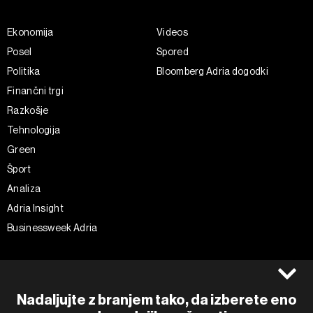
Ekonomija
Videos
Posel
Spored
Politika
Bloomberg Adria dogodki
Finančni trgi
Razkošje
Tehnologija
Green
Šport
Analiza
Adria Insight
Businessweek Adria
Spremljajte nas
Splošni pogoji
Politika zasebnosti
Facebook
Nadaljujte z branjem tako, da izberete eno
Piškotki
Instagram