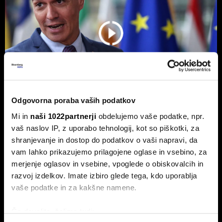
Odgovorna poraba vaših podatkov
Mi in
naši 1022partnerji
obdelujemo vaše podatke, npr.
Ceuta maje Schengen;
vaš naslov IP, z uporabo tehnologij, kot so piškotki, za
avtoprevoznik Peter Pišek: Če pride
shranjevanje in dostop do podatkov o vaši napravi, da
do motenj, lahko samo zapremo
vam lahko prikazujemo prilagojene oglase in vsebino, za
merjenje oglasov in vsebine, vpoglede o obiskovalcih in
Danes krizni sestanek EU, Italija za izključitev Španije,
Francija krepi nadzor, Avstrija razmišlja o mejnih zaporah.
razvoj izdelkov. Imate izbiro glede tega, kdo uporablja
vaše podatke in za kakšne namene.
Če dovolite, želimo tudi: