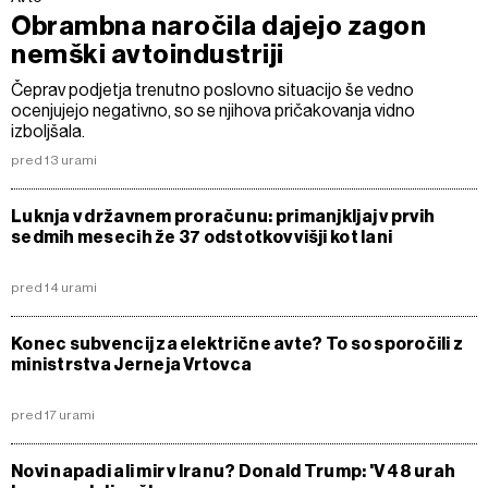
Obrambna naročila dajejo zagon
nemški avtoindustriji
Čeprav podjetja trenutno poslovno situacijo še vedno
ocenjujejo negativno, so se njihova pričakovanja vidno
izboljšala.
pred 13 urami
Luknja v državnem proračunu: primanjkljaj v prvih
sedmih mesecih že 37 odstotkov višji kot lani
pred 14 urami
Konec subvencij za električne avte? To so sporočili z
ministrstva Jerneja Vrtovca
pred 17 urami
Novi napadi ali mir v Iranu? Donald Trump: 'V 48 urah