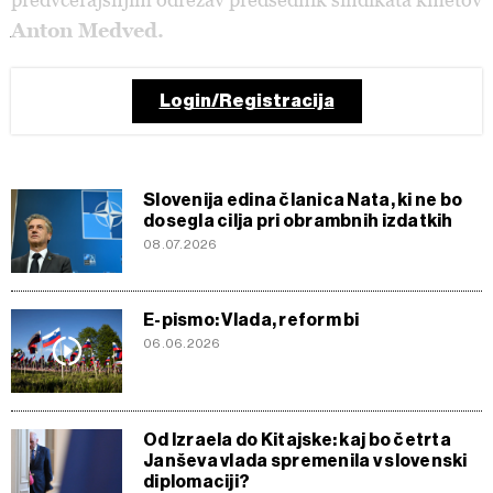
Anton Medved.
Login/Registracija
Slovenija edina članica Nata, ki ne bo
dosegla cilja pri obrambnih izdatkih
08.07.2026
E-pismo: Vlada, reform bi
06.06.2026
Od Izraela do Kitajske: kaj bo četrta
Janševa vlada spremenila v slovenski
diplomaciji?