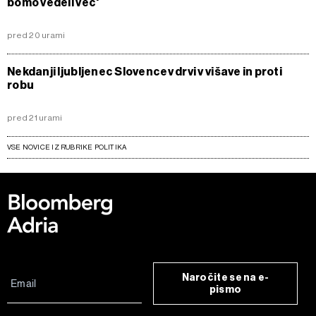
bomo vedeli več'
pred 20 urami
Nekdanji ljubljenec Slovencev drvi v višave in proti
robu
pred 21 urami
VSE NOVICE IZ RUBRIKE POLITIKA
Naročite se na e-
pismo