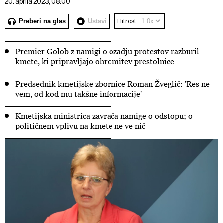
20. aprila 2023, 08:00
Preberi na glas
Ustavi
Hitrost
Premier Golob z namigi o ozadju protestov razburil
kmete, ki pripravljajo ohromitev prestolnice
Predsednik kmetijske zbornice Roman Žveglič: 'Res ne
vem, od kod mu takšne informacije'
Kmetijska ministrica zavrača namige o odstopu; o
političnem vplivu na kmete ne ve nič