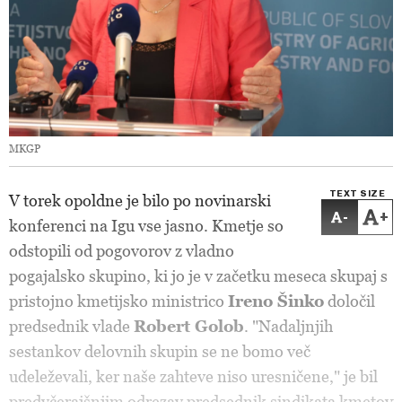
MKGP
TEXT SIZE
V torek opoldne je bilo po novinarski
-
+
konferenci na Igu vse jasno. Kmetje so
odstopili od pogovorov z vladno
pogajalsko skupino, ki jo je v začetku meseca skupaj s
pristojno kmetijsko ministrico
Ireno Šinko
določil
predsednik vlade
Robert Golob
. "Nadaljnjih
sestankov delovnih skupin se ne bomo več
udeleževali, ker naše zahteve niso uresničene," je bil
predvčerajšnjim odrezav predsednik sindikata kmetov