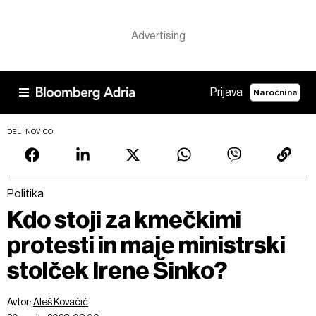
Prijava
Naročnina
DELI NOVICO
Politika
Kdo stoji za kmečkimi
protesti in maje ministrski
stolček Irene Šinko?
Avtor:
Aleš Kovačič