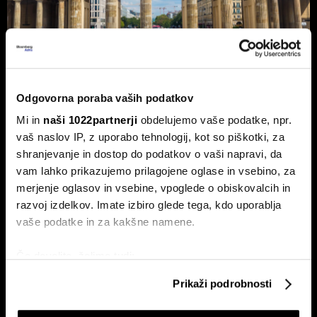
Nemčija voli: Zgodovinsko zmago
Odgovorna poraba vaših podatkov
AfD in potop Merza lahko prepreči le
Mi in
naši 1022partnerji
obdelujemo vaše podatke, npr.
'slovenski scenarij'
vaš naslov IP, z uporabo tehnologij, kot so piškotki, za
shranjevanje in dostop do podatkov o vaši napravi, da
Septembra v Saški-Anhalt, Berlinu in Mecklenburg-
Predpomorjanski deželne volitve, ki bodo podale oceno
vam lahko prikazujemo prilagojene oglase in vsebino, za
Merzeve vlade.
merjenje oglasov in vsebine, vpoglede o obiskovalcih in
razvoj izdelkov. Imate izbiro glede tega, kdo uporablja
vaše podatke in za kakšne namene.
Če dovolite, želimo tudi:
Zbirati informacije o vaši geografski lokaciji, ki so
Prikaži podrobnosti
lahko točni do nekaj metrov
Identificirati napravo z aktivnim preverjanjem