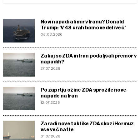
Novi napadi ali mir v Iranu? Donald
Trump: 'V 48 urah bomo vedeli več'
05.08.2026
Zakaj so ZDA in Iran podaljšali premor v
napadih?
27.07.2026
Po zaprtju ožine ZDA sprožile nove
napade na Iran
12.07.2026
Zaradi nove taktike ZDA skozi Hormuz
vse več nafte
01.07.2026