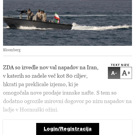
Bloomberg
TEXT SIZE
ZDA so izvedle nov val napadov na Iran,
-
+
v katerih so zadele več kot 80 ciljev,
hkrati pa preklicale izjemo, ki je
omogočala nove prodaje iranske nafte. S tem so
dodatno ogrozile mirovni dogovor po nizu napadov na
ladje v Hormuški ožini.
Login/Registracija