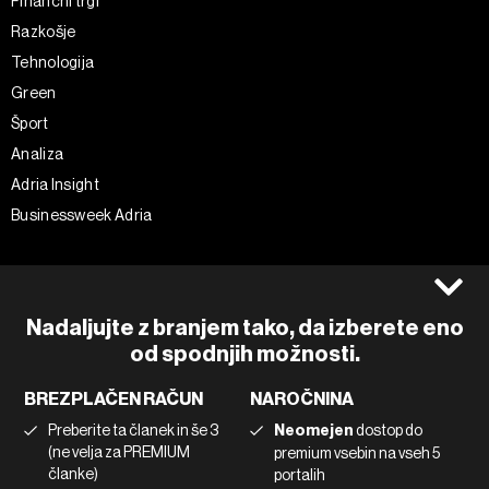
Finančni trgi
Razkošje
Tehnologija
Green
Šport
Analiza
Adria Insight
Businessweek Adria
Spremljajte nas
Splošni pogoji
Politika zasebnosti
Facebook
Nadaljujte z branjem tako, da izberete eno
Piškotki
Instagram
od spodnjih možnosti.
Impresum
Twitter
BREZPLAČEN RAČUN
NAROČNINA
Marketing
Linkedin
Preberite ta članek in še 3
Neomejen
dostop do
Uporaba umetne inteligence
Tiktok
(ne velja za PREMIUM
premium vsebin na vseh 5
članke)
portalih