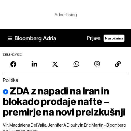
Prijava
Naročnina
DELI NOVICO
Politika
ZDA z napadi na Iran in
blokado prodaje nafte –
premirje na novi preizkušnji
Vir:
Magdalena Del Valle, Jennifer A Dlouhy in Eric Martin - Bloomberg