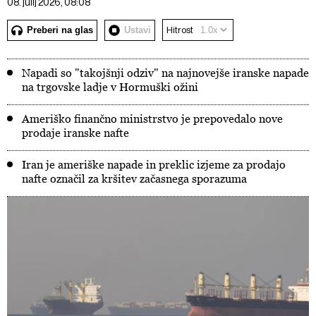
08. julij 2026, 08:08
Preberi na glas
Ustavi
Hitrost
Napadi so "takojšnji odziv" na najnovejše iranske napade
na trgovske ladje v Hormuški ožini
Ameriško finančno ministrstvo je prepovedalo nove
prodaje iranske nafte
Iran je ameriške napade in preklic izjeme za prodajo
nafte označil za kršitev začasnega sporazuma