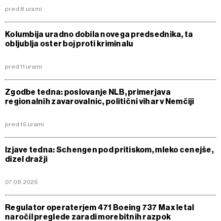
pred 8 urami
Kolumbija uradno dobila novega predsednika, ta
obljublja oster boj proti kriminalu
pred 11 urami
Zgodbe tedna: poslovanje NLB, primerjava
regionalnih zavarovalnic, politični vihar v Nemčiji
pred 15 urami
Izjave tedna: Schengen pod pritiskom, mleko cenejše,
dizel dražji
07.08.2026
Regulator operaterjem 471 Boeing 737 Max letal
naročil preglede zaradi morebitnih razpok