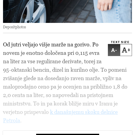
Depositphotos
TEXT SIZE
Od jutri veljajo višje marže na gorivo. Po
-
+
novem je enotno določena pri 0,115 evra
na liter za vse regulirane derivate, torej za
95-oktanski bencin, dizel in kurilno olje. To pomeni
zvišanje glede na dosedanjo raven marže, vpliv na
maloprodajno ceno pa je ocenjen na približno 1,8 do
2,0 centa na liter, so napovedali na pristojnem
ministrstvu. To in pa korak bližje miru v Iranu je
verjetno prispevalo
k današnjemu skoku delnice
Petrola
.