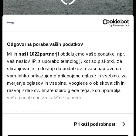
Odgovorna poraba vaših podatkov
Nova poteza Irana: na kaj se
Mi in
naši 1022partnerji
obdelujemo vaše podatke, npr.
pripravlja?
vaš naslov IP, z uporabo tehnologij, kot so piškotki, za
shranjevanje in dostop do podatkov o vaši napravi, da
Zamenjava v vrhu vrhovnega sveta za nacionalno varnost.
Na čelo sveta Mohsen Rezaee.
vam lahko prikazujemo prilagojene oglase in vsebino, za
merjenje oglasov in vsebine, vpoglede o obiskovalcih in
razvoj izdelkov. Imate izbiro glede tega, kdo uporablja
vaše podatke in za kakšne namene.
Če dovolite, želimo tudi:
Zbirati informacije o vaši geografski lokaciji, ki so
Prikaži podrobnosti
lahko točni do nekaj metrov
Identificirati napravo z aktivnim preverjanjem