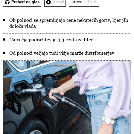
Preberi na glas
Ustavi
Hitrost
Ob polnoči se spreminjajo cene nekaterih goriv, kjer jih
določa vlada
Največja podražitev je 3,3 centa za liter
Od polnoči veljajo tudi višje marže distributerjev