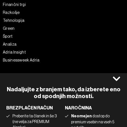
Finančni trgi
Razkošje
Tehnologija
Green
Šport
Analiza
Adria Insight
Businessweek Adria
Spremljajte nas
Splošni pogoji
Politika zasebnosti
Facebook
Nadaljujte z branjem tako, da izberete eno
Piškotki
Instagram
od spodnjih možnosti.
Impresum
Twitter
BREZPLAČEN RAČUN
NAROČNINA
Marketing
Linkedin
Preberite ta članek in še 3
Neomejen
dostop do
Uporaba umetne inteligence
Tiktok
(ne velja za PREMIUM
premium vsebin na vseh 5