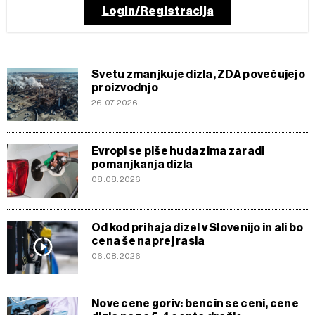
Login/Registracija
Svetu zmanjkuje dizla, ZDA povečujejo
proizvodnjo
26.07.2026
Evropi se piše huda zima zaradi
pomanjkanja dizla
08.08.2026
Od kod prihaja dizel v Slovenijo in ali bo
cena še naprej rasla
06.08.2026
Nove cene goriv: bencin se ceni, cene