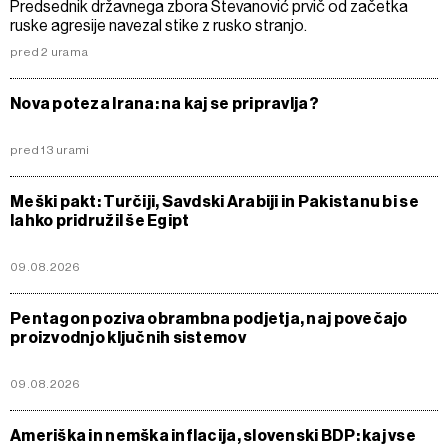
Predsednik državnega zbora Stevanović prvič od začetka
ruske agresije navezal stike z rusko stranjo.
pred 2 urama
Nova poteza Irana: na kaj se pripravlja?
pred 13 urami
Meški pakt: Turčiji, Savdski Arabiji in Pakistanu bi se
lahko pridružil še Egipt
09.08.2026
Pentagon poziva obrambna podjetja, naj povečajo
proizvodnjo ključnih sistemov
09.08.2026
Ameriška in nemška inflacija, slovenski BDP: kaj vse