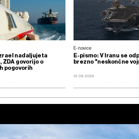
E-novice
Izrael nadaljujeta
E-pismo: V Iranu se odp
 ZDA govorijo o
brezno "neskončne voj
h pogovorih
6
01.08.2026