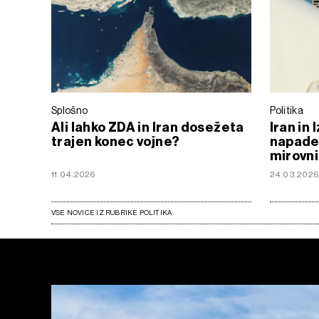
Splošno
Politika
Ali lahko ZDA in Iran dosežeta
Iran in 
trajen konec vojne?
napade,
mirovni
11.04.2026
24.03.202
VSE NOVICE IZ RUBRIKE POLITIKA