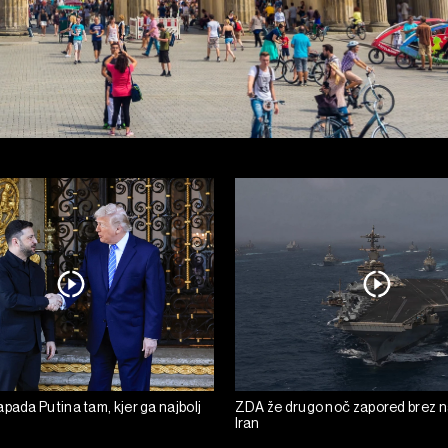
pada Putina tam, kjer ga najbolj
ZDA že drugo noč zapored brez 
Iran