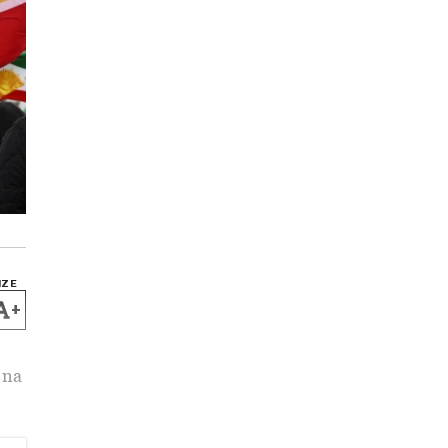
IZE
+
 na