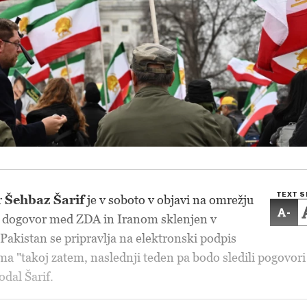
TEXT S
r
Šehbaz Šarif
je v soboto v objavi na omrežju
-
bil dogovor med ZDA in Iranom sklenjen v
 Pakistan se pripravlja na elektronski podpis
 "takoj zatem, naslednji teden pa bodo sledili pogovori
odal Šarif.