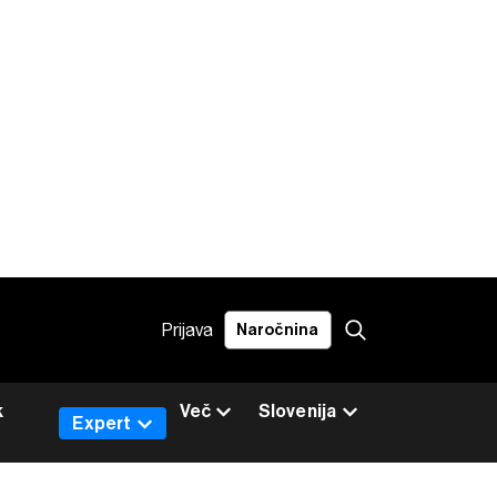
Prijava
Naročnina
k
Več
Slovenija
Expert