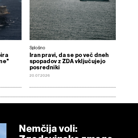
Splošno
ira
Iran pravi, da se po več dneh
ne"
spopadov z ZDA vključujejo
posredniki
20.07.2026
Nemčija voli: