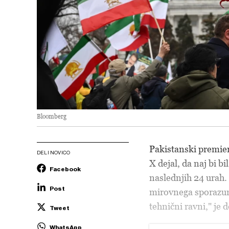
Bloomberg
Pakistanski premie
DELI NOVICO
X dejal, da naj bi 
Facebook
naslednjih 24 urah.
Post
mirovnega sporazuma
tehnični ravni," je d
Tweet
WhatsApp