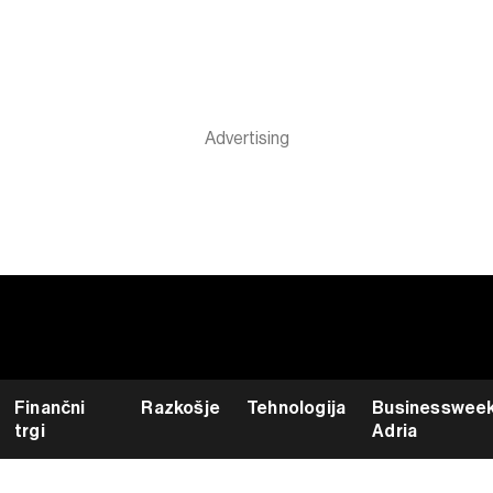
Finančni
Razkošje
Tehnologija
Businesswee
trgi
Adria