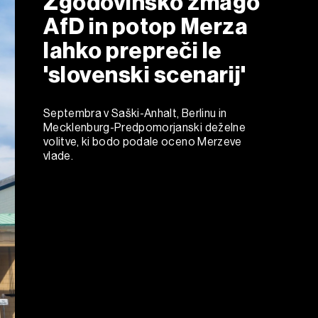
Zgodovinsko zmago
AfD in potop Merza
lahko prepreči le
'slovenski scenarij'
Septembra v Saški-Anhalt, Berlinu in
Mecklenburg-Predpomorjanski deželne
volitve, ki bodo podale oceno Merzeve
vlade.