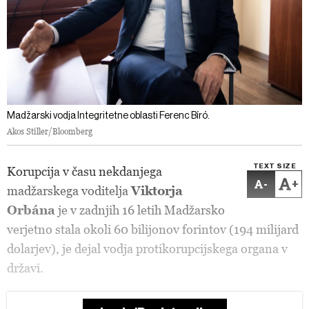
Madžarski vodja Integritetne oblasti Ferenc Bíró.
Akos Stiller/Bloomberg
TEXT SIZE
Korupcija v času nekdanjega
-
+
madžarskega voditelja
Viktorja
Orbána
je v zadnjih 16 letih Madžarsko
verjetno stala okoli 60 bilijonov forintov (194 milijard
dolarjev), je dejal vodja protikorupcijskega organa v
državi.