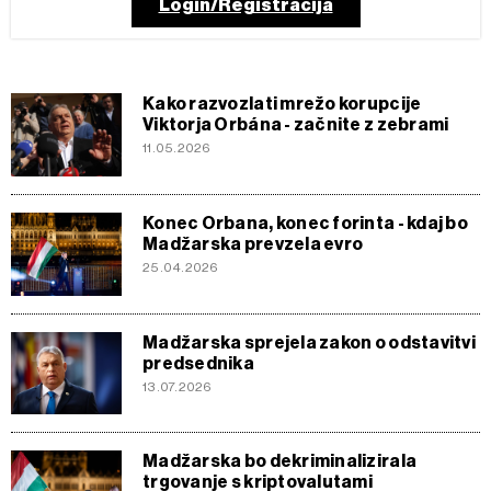
Login/Registracija
Kako razvozlati mrežo korupcije
Viktorja Orbána - začnite z zebrami
11.05.2026
Konec Orbana, konec forinta - kdaj bo
Madžarska prevzela evro
25.04.2026
Madžarska sprejela zakon o odstavitvi
predsednika
13.07.2026
Madžarska bo dekriminalizirala
trgovanje s kriptovalutami