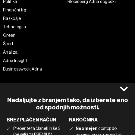
Politika
Bloomberg Adria dogodki
Finančni trgi
Razkošje
Tehnologija
Green
Šport
Analiza
Adria Insight
Businessweek Adria
Spremljajte nas
Splošni pogoji
Politika zasebnosti
Facebook
Nadaljujte z branjem tako, da izberete eno
Piškotki
Instagram
od spodnjih možnosti.
Impresum
Twitter
BREZPLAČEN RAČUN
NAROČNINA
Marketing
Linkedin
Preberite ta članek in še 3
Neomejen
dostop do
Uporaba umetne inteligence
Tiktok
(ne velja za PREMIUM
premium vsebin na vseh 5