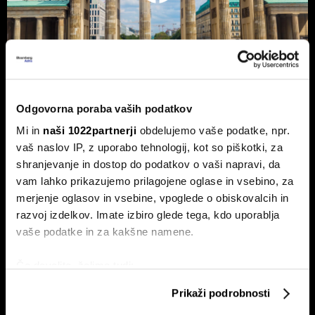
Odgovorna poraba vaših podatkov
Nemčija voli: Zgodovinsko zmago
Mi in
naši 1022partnerji
obdelujemo vaše podatke, npr.
AfD in potop Merza lahko prepreči le
vaš naslov IP, z uporabo tehnologij, kot so piškotki, za
'slovenski scenarij'
shranjevanje in dostop do podatkov o vaši napravi, da
Septembra v Saški-Anhalt, Berlinu in Mecklenburg-
vam lahko prikazujemo prilagojene oglase in vsebino, za
Predpomorjanski deželne volitve, ki bodo podale oceno
Merzeve vlade.
merjenje oglasov in vsebine, vpoglede o obiskovalcih in
razvoj izdelkov. Imate izbiro glede tega, kdo uporablja
vaše podatke in za kakšne namene.
Če dovolite, želimo tudi:
Zbirati informacije o vaši geografski lokaciji, ki so
Prikaži podrobnosti
lahko točni do nekaj metrov