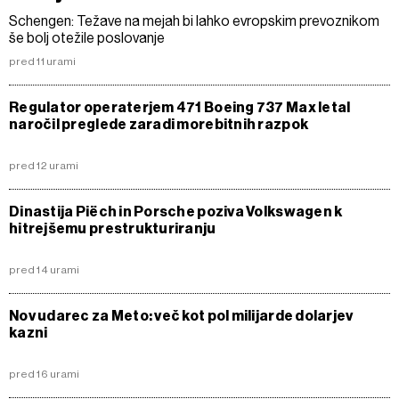
Schengen: Težave na mejah bi lahko evropskim prevoznikom
še bolj otežile poslovanje
pred 11 urami
Regulator operaterjem 471 Boeing 737 Max letal
naročil preglede zaradi morebitnih razpok
pred 12 urami
Dinastija Piëch in Porsche poziva Volkswagen k
hitrejšemu prestrukturiranju
pred 14 urami
Nov udarec za Meto: več kot pol milijarde dolarjev
kazni
pred 16 urami