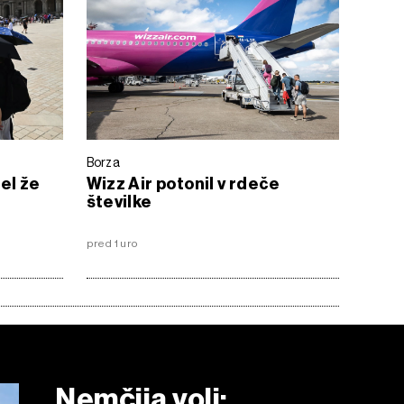
Borza
zel že
Wizz Air potonil v rdeče
številke
pred 1 uro
Nemčija voli: