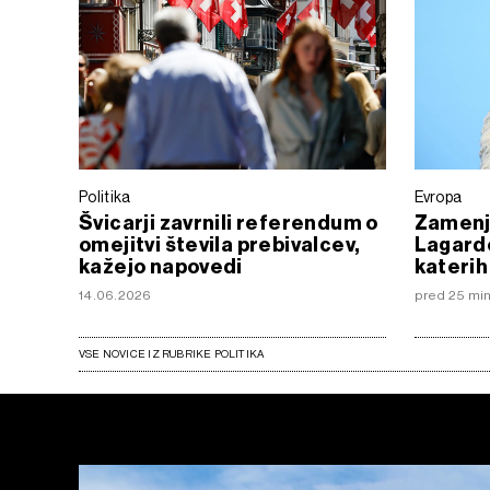
Politika
Evropa
Švicarji zavrnili referendum o
Zamenj
omejitvi števila prebivalcev,
Lagarde
kažejo napovedi
katerih
14.06.2026
pred 25 mi
VSE NOVICE IZ RUBRIKE POLITIKA