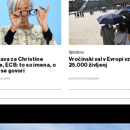
Splošno
ava za Christine
Vročinski val v Evropi v
, ECB: to so imena, o
25.000 življenj
 se govori
nutami
pred 50 minutami