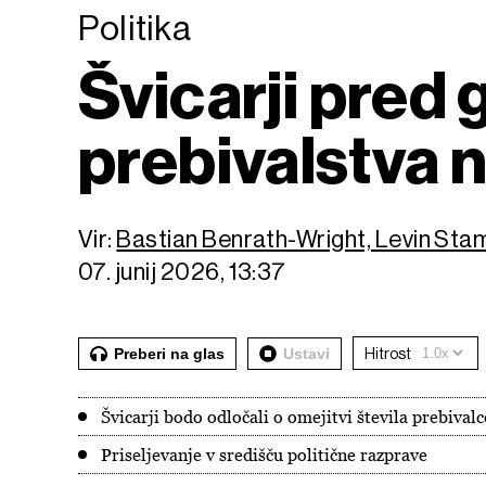
Politika
Švicarji pred
prebivalstva n
Vir:
Bastian Benrath-Wright, Levin St
07. junij 2026, 13:37
Preberi na glas
Ustavi
Hitrost
Švicarji bodo odločali o omejitvi števila prebival
Priseljevanje v središču politične razprave