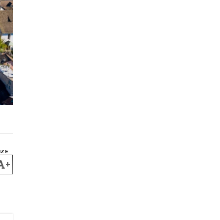
IZE
+