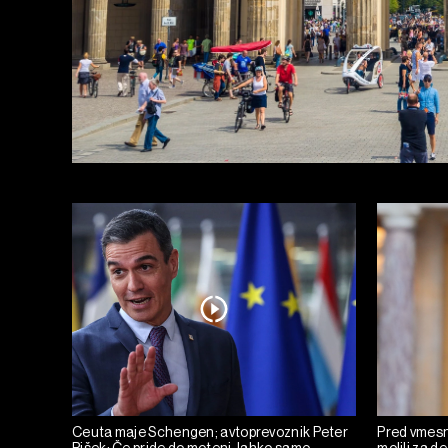
Ceuta maje Schengen; avtoprevoznik Peter
Pred vmesni
Pišek: Če pride do motenj, lahko samo
molili za de