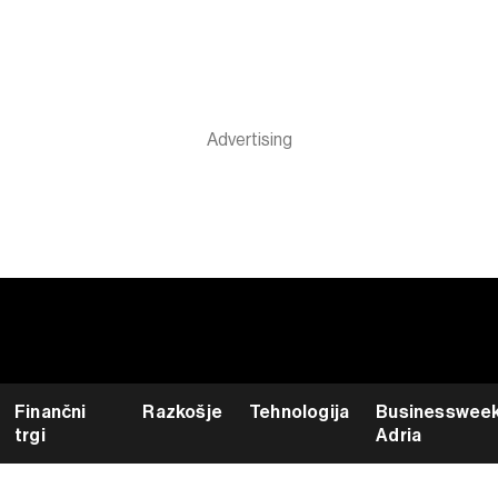
Finančni
Razkošje
Tehnologija
Businesswee
trgi
Adria