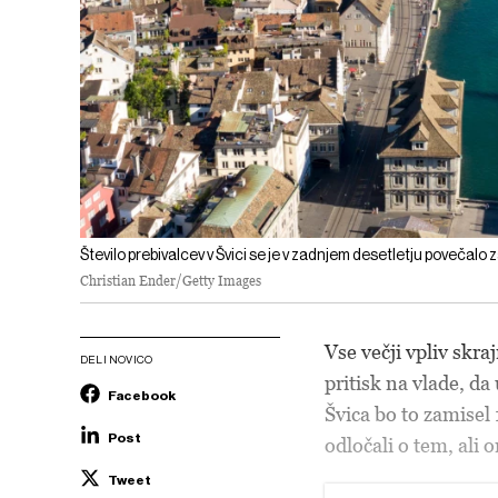
Število prebivalcev v Švici se je v zadnjem desetletju povečalo z
Christian Ender/Getty Images
Vse večji vpliv skra
DELI NOVICO
pritisk na vlade, da
Facebook
Švica bo to zamisel 
Post
odločali o tem, ali 
Tweet