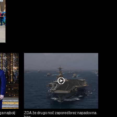
ga najbolj
ZDA že drugo noč zapored brez napadov na
Iran