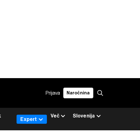
Prijava
Naročnina
k
Več
Slovenija
Expert