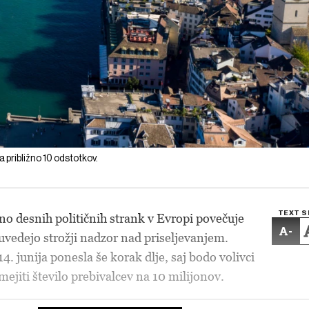
a približno 10 odstotkov.
TEXT S
jno desnih političnih strank v Evropi povečuje
-
 uvedejo strožji nadzor nad priseljevanjem.
14. junija ponesla še korak dlje, saj bodo volivci
omejiti število prebivalcev na 10 milijonov.