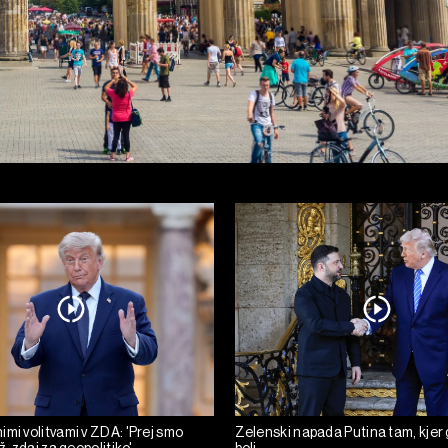
mi volitvami v ZDA: 'Prej smo
Zelenski napada Putina tam, kjer 
ž, zdaj za geopolitiko'
boli