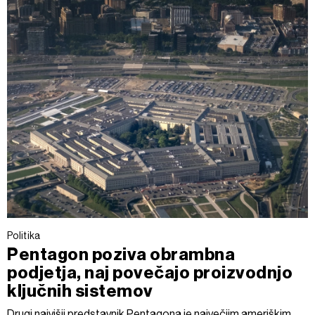
Politika
Pentagon poziva obrambna
podjetja, naj povečajo proizvodnjo
ključnih sistemov
Drugi najvišji predstavnik Pentagona je največjim ameriškim