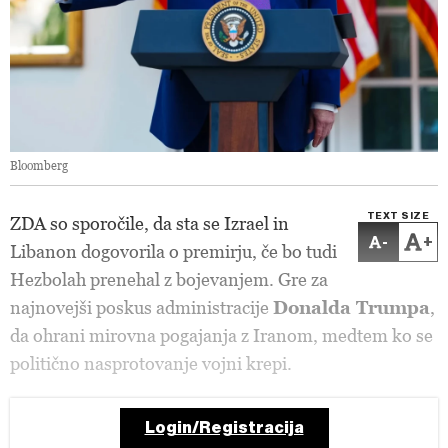
Bloomberg
TEXT SIZE
ZDA so sporočile, da sta se Izrael in
-
+
Libanon dogovorila o premirju, če bo tudi
Hezbolah prenehal z bojevanjem. Gre za
najnovejši poskus administracije
Donalda Trumpa
,
da ohrani mirovna pogajanja z Iranom, medtem ko se
politično nasprotovanje vojni krepi.
Login/Registracija