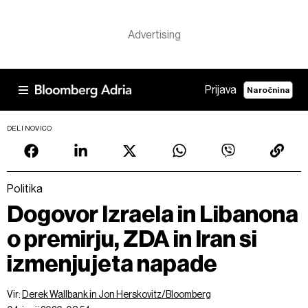
Prijava
Naročnina
DELI NOVICO
Politika
Dogovor Izraela in Libanona
o premirju, ZDA in Iran si
izmenjujeta napade
Vir:
Derek Wallbank in Jon Herskovitz/Bloomberg