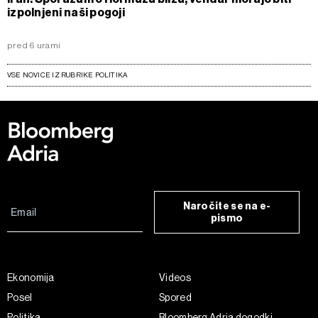
izpolnjeni naši pogoji
pred 6 urami
VSE NOVICE IZ RUBRIKE POLITIKA
Naročite se na e-
pismo
Ekonomija
Videos
Posel
Spored
Politika
Bloomberg Adria dogodki