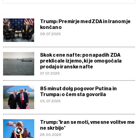
Trump: Premirje med ZDA in Iranom je
končano
08.07.2026
Skok cene nafte: po napadih ZDA
preklicale izjemo, ki je omogočala
prodajo iranske nafte
07.07.2026
85 minut dolg pogovor Putina in
Trumpa: o čem sta govorila
05.07.2026
Trump: 'Iran se moti, vmesne volitve me
ne skrbijo'
28.05.2026