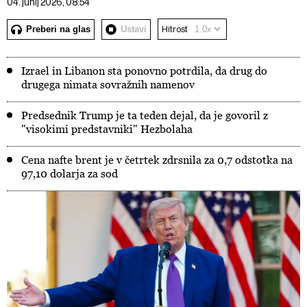
04. junij 2026, 08:54
Preberi na glas
Ustavi
Hitrost
Izrael in Libanon sta ponovno potrdila, da drug do
drugega nimata sovražnih namenov
Predsednik Trump je ta teden dejal, da je govoril z
"visokimi predstavniki" Hezbolaha
Cena nafte brent je v četrtek zdrsnila za 0,7 odstotka na
97,10 dolarja za sod