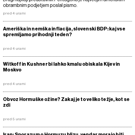
obrambnim podjetjem poslal pismo.
pred 4 urami
Ameriška in nemška inflacija, slovenski BDP: kaj vse
spremljamo prihodnji teden?
pred 4 urami
Witkoff in Kushner bi lahko kmalu obiskala Kijev in
Moskvo
pred 4 urami
Obvoz Hormuške ožine? Zakaj je to veliko težje, kot se
zdi
pred 5 urami
Iran: Sporazum o Hormuzu blizu, vendar morajo biti