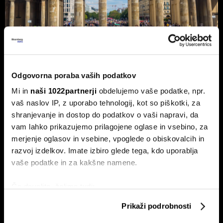
Nemčija voli: Zgodovinsko zmago
Odgovorna poraba vaših podatkov
AfD in potop Merza lahko prepreči le
Mi in
naši 1022partnerji
obdelujemo vaše podatke, npr.
'slovenski scenarij'
vaš naslov IP, z uporabo tehnologij, kot so piškotki, za
Septembra v Saški-Anhalt, Berlinu in Mecklenburg-
shranjevanje in dostop do podatkov o vaši napravi, da
Predpomorjanski deželne volitve, ki bodo podale oceno
Merzeve vlade.
vam lahko prikazujemo prilagojene oglase in vsebino, za
merjenje oglasov in vsebine, vpoglede o obiskovalcih in
razvoj izdelkov. Imate izbiro glede tega, kdo uporablja
vaše podatke in za kakšne namene.
Če dovolite, želimo tudi:
Zbirati informacije o vaši geografski lokaciji, ki so
Prikaži podrobnosti
lahko točni do nekaj metrov