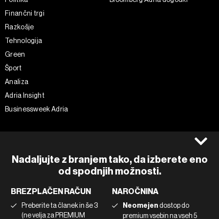
Finančni trgi
Razkošje
Tehnologija
Green
Šport
Analiza
Adria Insight
Businessweek Adria
Spremljajte nas
Splošni pogoji
Politika zasebnosti
Facebook
Nadaljujte z branjem tako, da izberete eno
Piškotki
Instagram
od spodnjih možnosti.
Impresum
Twitter
BREZPLAČEN RAČUN
NAROČNINA
Marketing
Linkedin
Preberite ta članek in še 3
Neomejen
dostop do
Uporaba umetne inteligence
Tiktok
(ne velja za PREMIUM
premium vsebin na vseh 5