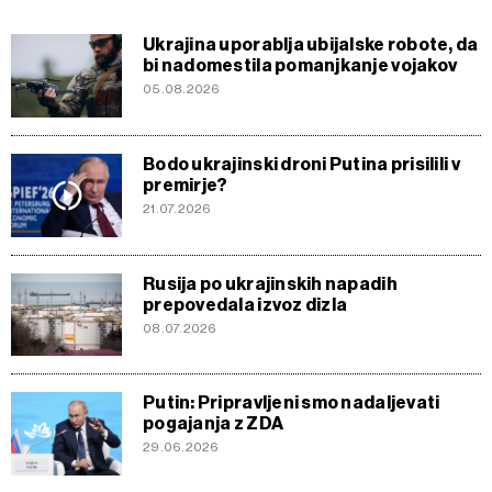
Ukrajina uporablja ubijalske robote, da
bi nadomestila pomanjkanje vojakov
05.08.2026
Bodo ukrajinski droni Putina prisilili v
premirje?
21.07.2026
Rusija po ukrajinskih napadih
prepovedala izvoz dizla
08.07.2026
Putin: Pripravljeni smo nadaljevati
pogajanja z ZDA
29.06.2026