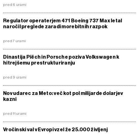
pred 6 urami
Regulator operaterjem 471 Boeing 737 Max letal
naročil preglede zaradi morebitnih razpok
pred 7 urami
Dinastija Piëch in Porsche poziva Volkswagen k
hitrejšemu prestrukturiranju
pred 9 urami
Nov udarec za Meto: več kot pol milijarde dolarjev
kazni
pred 11 urami
Vročinski val v Evropi vzel že 25.000 življenj