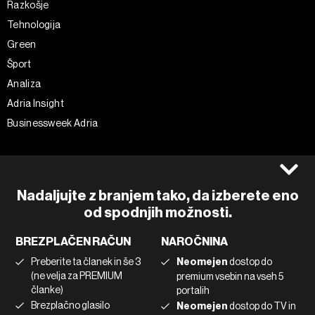
Razkošje
Tehnologija
Green
Šport
Analiza
Adria Insight
Businessweek Adria
Spremljajte nas
Splošni pogoji
Politika zasebnosti
Facebook
Nadaljujte z branjem tako, da izberete eno
Piškotki
Instagram
od spodnjih možnosti.
Impresum
Twitter
BREZPLAČEN RAČUN
NAROČNINA
Marketing
Linkedin
Preberite ta članek in še 3
Neomejen
dostop do
Uporaba umetne inteligence
Tiktok
(ne velja za PREMIUM
premium vsebin na vseh 5
članke)
portalih
Brezplačno glasilo
Neomejen
dostop do TV in