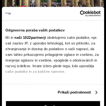
Nemčija voli: Zgodovinsko zmago
Odgovorna poraba vaših podatkov
AfD in potop Merza lahko prepreči le
'slovenski scenarij'
Mi in
naši 1022partnerji
obdelujemo vaše podatke, npr.
vaš naslov IP, z uporabo tehnologij, kot so piškotki, za
Septembra v Saški-Anhalt, Berlinu in Mecklenburg-
shranjevanje in dostop do podatkov o vaši napravi, da
Predpomorjanski deželne volitve, ki bodo podale oceno
Merzeve vlade.
vam lahko prikazujemo prilagojene oglase in vsebino, za
merjenje oglasov in vsebine, vpoglede o obiskovalcih in
razvoj izdelkov. Imate izbiro glede tega, kdo uporablja
vaše podatke in za kakšne namene.
Če dovolite, želimo tudi:
Zbirati informacije o vaši geografski lokaciji, ki so
Prikaži podrobnosti
lahko točni do nekaj metrov
Identificirati napravo z aktivnim preverjanjem
Ceuta maje Schengen;
Pred vmesnimi volitvami v ZDA: