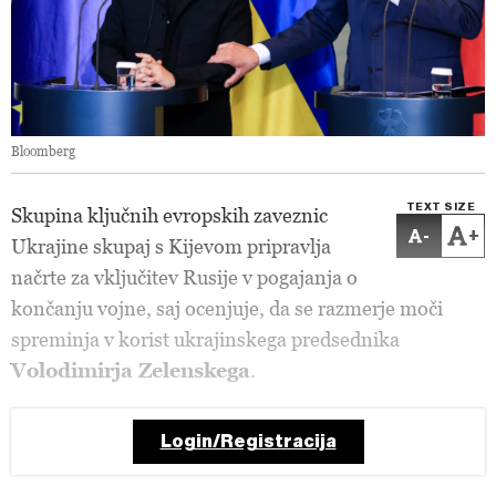
Bloomberg
TEXT SIZE
Skupina ključnih evropskih zaveznic
-
+
Ukrajine skupaj s Kijevom pripravlja
načrte za vključitev Rusije v pogajanja o
končanju vojne, saj ocenjuje, da se razmerje moči
spreminja v korist ukrajinskega predsednika
Volodimirja Zelenskega
.
Login/Registracija