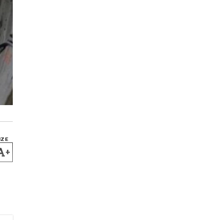
IZE
+