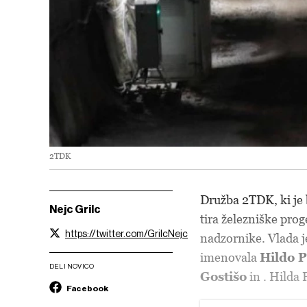
2TDK
Družba 2TDK, ki je 
Nejc Grilc
tira železniške pro
https://twitter.com/GrilcNejc
nadzornike. Vlada je
imenovala
Hildo 
DELI NOVICO
Gostišo
in
. Hilda
Facebook