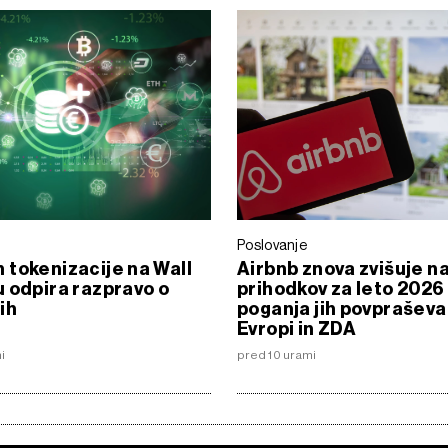
Poslovanje
tokenizacije na Wall
Airbnb znova zvišuje 
 odpira razpravo o
prihodkov za leto 2026 
ih
poganja jih povpraševa
Evropi in ZDA
i
pred 10 urami