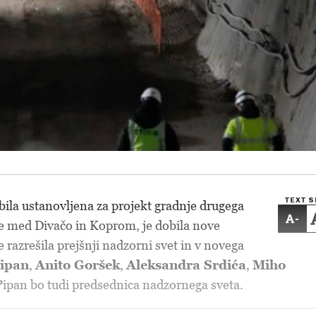
TEXT S
bila ustanovljena za projekt gradnje drugega
-
ge med Divačo in Koprom, je dobila nove
 razrešila prejšnji nadzorni svet in v novega
Pipan
,
Anito Goršek
,
Aleksandra Srdića
,
Miho
 Pipan bo tudi predsednica nadzornega sveta.