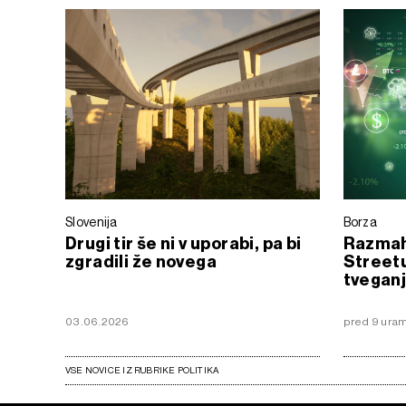
Slovenija
Borza
Drugi tir še ni v uporabi, pa bi
Razmah 
zgradili že novega
Streetu
tveganj
03.06.2026
pred 9 uram
VSE NOVICE IZ RUBRIKE POLITIKA