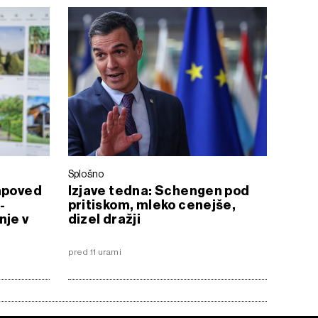
Splošno
napoved
Izjave tedna: Schengen pod
-
pritiskom, mleko cenejše,
nje v
dizel dražji
pred 11 urami