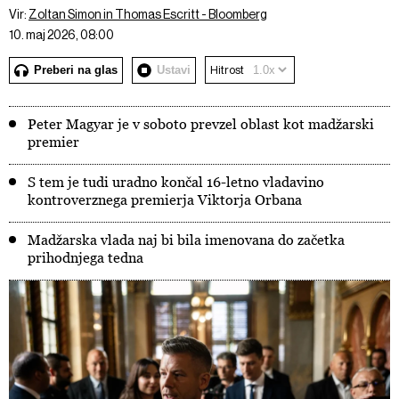
Vir:
Zoltan Simon in Thomas Escritt - Bloomberg
10. maj 2026, 08:00
Preberi na glas
Ustavi
Hitrost
Peter Magyar je v soboto prevzel oblast kot madžarski
premier
S tem je tudi uradno končal 16-letno vladavino
kontroverznega premierja Viktorja Orbana
Madžarska vlada naj bi bila imenovana do začetka
prihodnjega tedna