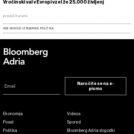
Vročinski val v Evropi vzel že 25.000 življenj
pred 23 urami
VSE NOVICE IZ RUBRIKE POLITIKA
Naročite se na e-
pismo
Ekonomija
Videos
Posel
Spored
Politika
Bloomberg Adria dogodki