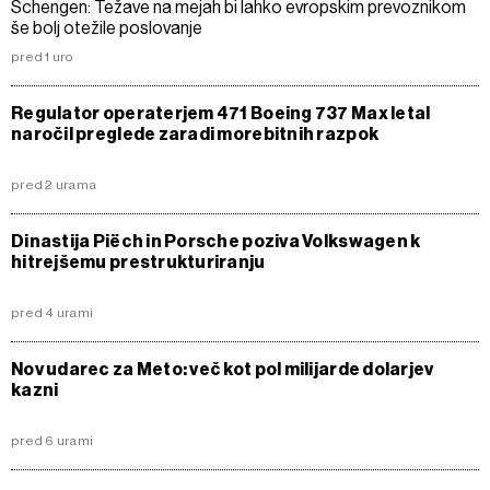
Schengen: Težave na mejah bi lahko evropskim prevoznikom
še bolj otežile poslovanje
pred 1 uro
Regulator operaterjem 471 Boeing 737 Max letal
naročil preglede zaradi morebitnih razpok
pred 2 urama
Dinastija Piëch in Porsche poziva Volkswagen k
hitrejšemu prestrukturiranju
pred 4 urami
Nov udarec za Meto: več kot pol milijarde dolarjev
kazni
pred 6 urami