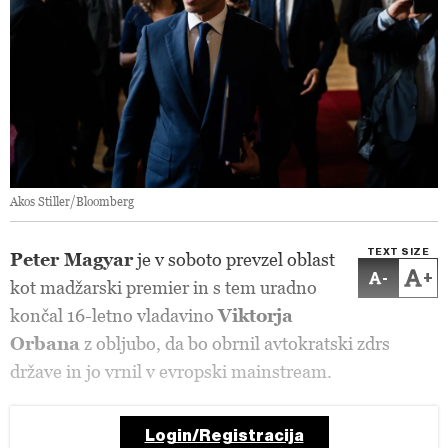
Akos Stiller/Bloomberg
TEXT SIZE
Peter Magyar
je v soboto prevzel oblast
-
+
kot madžarski premier in s tem uradno
končal 16-letno vladavino
Viktorja
Orbana
z obljubo, da bo obrnil avtokratski zdrs
države in jo vrnil v evropski mainstream.
Login/Registracija