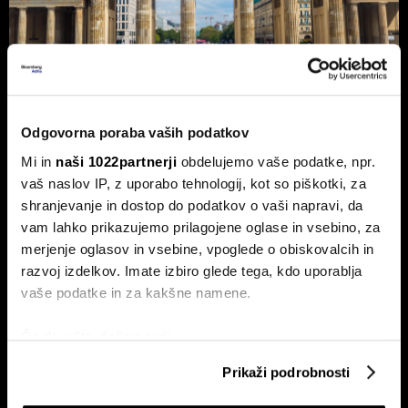
Nemčija voli: Zgodovinsko zmago
Odgovorna poraba vaših podatkov
AfD in potop Merza lahko prepreči le
Mi in
naši 1022partnerji
obdelujemo vaše podatke, npr.
'slovenski scenarij'
vaš naslov IP, z uporabo tehnologij, kot so piškotki, za
shranjevanje in dostop do podatkov o vaši napravi, da
Septembra v Saški-Anhalt, Berlinu in Mecklenburg-
Predpomorjanski deželne volitve, ki bodo podale oceno
vam lahko prikazujemo prilagojene oglase in vsebino, za
Merzeve vlade.
merjenje oglasov in vsebine, vpoglede o obiskovalcih in
razvoj izdelkov. Imate izbiro glede tega, kdo uporablja
vaše podatke in za kakšne namene.
Če dovolite, želimo tudi:
Zbirati informacije o vaši geografski lokaciji, ki so
Prikaži podrobnosti
lahko točni do nekaj metrov
Identificirati napravo z aktivnim preverjanjem