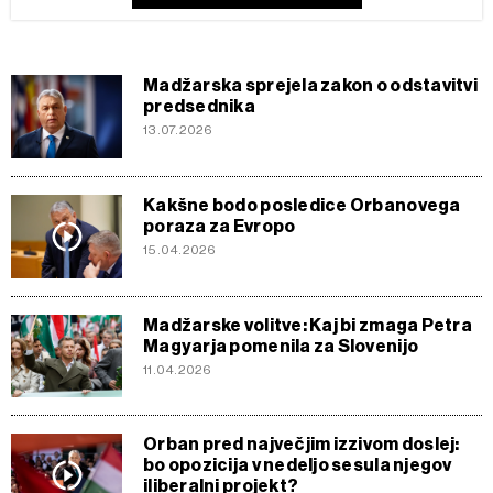
Madžarska sprejela zakon o odstavitvi
predsednika
13.07.2026
Kakšne bodo posledice Orbanovega
poraza za Evropo
15.04.2026
Madžarske volitve: Kaj bi zmaga Petra
Magyarja pomenila za Slovenijo
11.04.2026
Orban pred največjim izzivom doslej:
bo opozicija v nedeljo sesula njegov
iliberalni projekt?