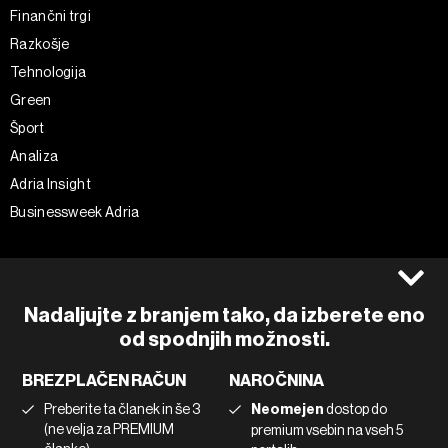
Finančni trgi
Razkošje
Tehnologija
Green
Šport
Analiza
Adria Insight
Businessweek Adria
Spremljajte nas
Splošni pogoji
Politika zasebnosti
Facebook
Nadaljujte z branjem tako, da izberete eno
Piškotki
Instagram
od spodnjih možnosti.
Impresum
Twitter
BREZPLAČEN RAČUN
NAROČNINA
Marketing
Linkedin
Preberite ta članek in še 3
Neomejen
dostop do
Uporaba umetne inteligence
Tiktok
(ne velja za PREMIUM
premium vsebin na vseh 5