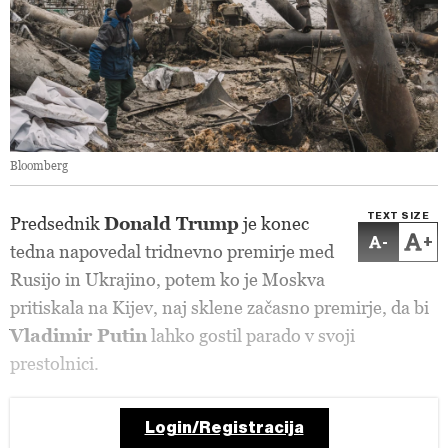
Bloomberg
TEXT SIZE
Predsednik
Donald Trump
je konec
-
+
tedna napovedal tridnevno premirje med
Rusijo in Ukrajino, potem ko je Moskva
pritiskala na Kijev, naj sklene začasno premirje, da bi
Vladimir Putin
lahko gostil parado v svoji
prestolnici.
Login/Registracija