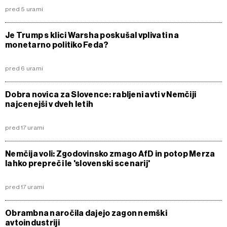
pred 5 urami
Je Trump s klici Warsha poskušal vplivati na
monetarno politiko Feda?
pred 6 urami
Dobra novica za Slovence: rabljeni avti v Nemčiji
najcenejši v dveh letih
pred 17 urami
Nemčija voli: Zgodovinsko zmago AfD in potop Merza
lahko prepreči le 'slovenski scenarij'
pred 17 urami
Obrambna naročila dajejo zagon nemški
avtoindustriji