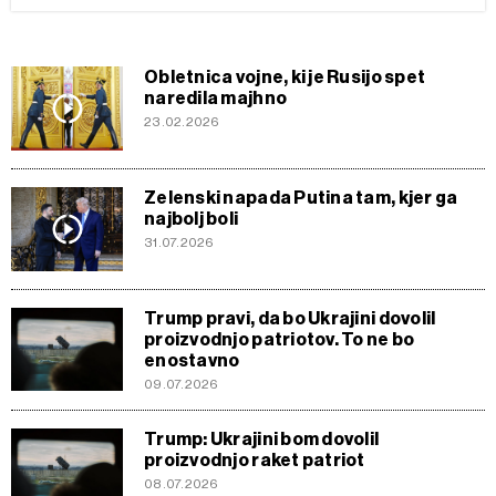
Obletnica vojne, ki je Rusijo spet
naredila majhno
23.02.2026
Zelenski napada Putina tam, kjer ga
najbolj boli
31.07.2026
Trump pravi, da bo Ukrajini dovolil
proizvodnjo patriotov. To ne bo
enostavno
09.07.2026
Trump: Ukrajini bom dovolil
proizvodnjo raket patriot
08.07.2026