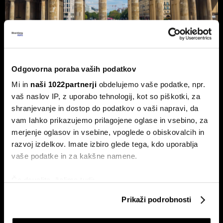
Nemčija voli: Zgodovinsko zmago
Odgovorna poraba vaših podatkov
AfD in potop Merza lahko prepreči le
Mi in
naši 1022partnerji
obdelujemo vaše podatke, npr.
'slovenski scenarij'
vaš naslov IP, z uporabo tehnologij, kot so piškotki, za
shranjevanje in dostop do podatkov o vaši napravi, da
Septembra v Saški-Anhalt, Berlinu in Mecklenburg-
Predpomorjanski deželne volitve, ki bodo podale oceno
vam lahko prikazujemo prilagojene oglase in vsebino, za
Merzeve vlade.
merjenje oglasov in vsebine, vpoglede o obiskovalcih in
razvoj izdelkov. Imate izbiro glede tega, kdo uporablja
vaše podatke in za kakšne namene.
Če dovolite, želimo tudi:
Zbirati informacije o vaši geografski lokaciji, ki so
Prikaži podrobnosti
lahko točni do nekaj metrov
Identificirati napravo z aktivnim preverjanjem