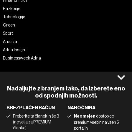
Finančni trgi
Razkošje
Tehnologija
Green
Šport
Analiza
Adria Insight
Businessweek Adria
Spremljajte nas
Splošni pogoji
Politika zasebnosti
Facebook
Nadaljujte z branjem tako, da izberete eno
Piškotki
Instagram
od spodnjih možnosti.
Impresum
Twitter
BREZPLAČEN RAČUN
NAROČNINA
Marketing
Linkedin
Preberite ta članek in še 3
Neomejen
dostop do
Uporaba umetne inteligence
Tiktok
(ne velja za PREMIUM
premium vsebin na vseh 5
članke)
portalih