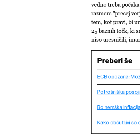
vedno treba počakati
razmere "precej verj
tem, kot pravi, bi u
25 baznih točk, ki s
niso uresničili, ima
Preberi še
ECB opozarja: Možn
Potrošniška posojil
Bo nemška inflacij
Kako občutljivi so 