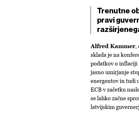
Trenutne ob
pravi guvern
razširjeneg
Alfred Kammer
,
sklada je na konfer
podatkov o inflacij
jasno umirjanje sto
energentov in tudi 
ECB v začetku nasle
se lahko začne sproš
latvijskim guverner