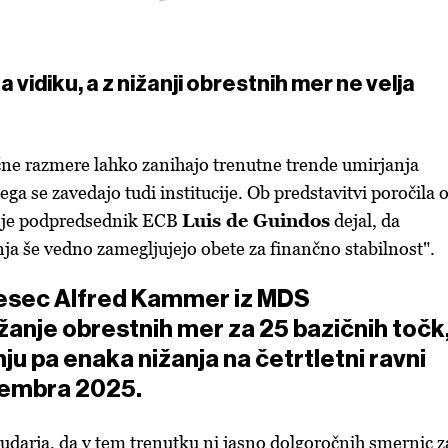
 na vidiku, a z nižanji obrestnih mer ne velja
čne razmere lahko zanihajo trenutne trende umirjanja
tega se zavedajo tudi institucije. Ob predstavitvi poročila 
ti je podpredsednik ECB
Luis de Guindos
dejal, da
nja še vedno zamegljujejo obete za finančno stabilnost".
mesec Alfred Kammer iz MDS
ižanje obrestnih mer za 25 bazičnih točk
ju pa enaka nižanja na četrtletni ravni
tembra 2025.
udarja, da v tem trenutku ni jasno dolgoročnih smernic z