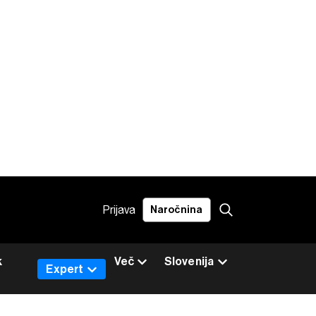
Prijava
Naročnina
k
Več
Slovenija
Expert