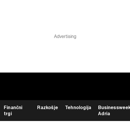
Finančni
Razkošje
Tehnologija
Businesswee
trgi
Adria