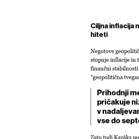
Ciljna inflacija
hiteti
Negotove geopoliti
stopnje inflacije in 
finančni stabilnos
"geopolitična tvega
Prihodnji 
pričakuje n
v nadaljevan
vse do sep
Zato tudi Kazāks po