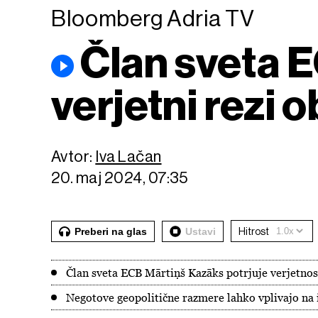
Bloomberg Adria TV
Član sveta E
verjetni rezi 
Avtor:
Iva Lačan
20. maj 2024, 07:35
Preberi na glas
Ustavi
Hitrost
Član sveta ECB Mārtiņš Kazāks potrjuje verjetnos
Negotove geopolitične razmere lahko vplivajo na i