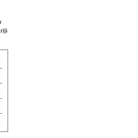
r
riji