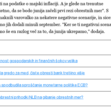
 na podatke o majski inflaciji. A je glede na trenutne
etno, da se bodo junija začeli prvi rezi obrestnih mer". S
maknili varovalko za nekatere negativne scenarije, in sice
mo jih dodali minuli september. "Ker se ti negativni scena
mo še en razlog več za to, da junija ukrepamo," dodaja.
ost gospodarskih in finančnih šokov velika
a gredo za med, čiste obresti bank tretjino višje
a spodbudila sproščanje monetarne politike ECB?
obrestni prihodki NLB na gibanje obrestnih mer?