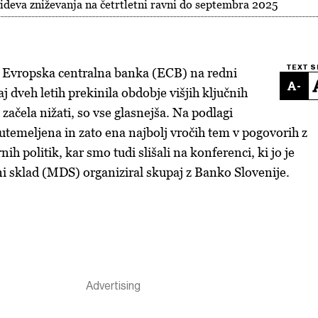
deva zniževanja na četrtletni ravni do septembra 2025
TEXT S
o Evropska centralna banka (ECB) na redni
-
aj dveh letih prekinila obdobje višjih ključnih
 začela nižati, so vse glasnejša. Na podlagi
 utemeljena in zato ena najbolj vročih tem v pogovorih z
ih politik, kar smo tudi slišali na konferenci, ki jo je
 sklad (MDS) organiziral skupaj z Banko Slovenije.