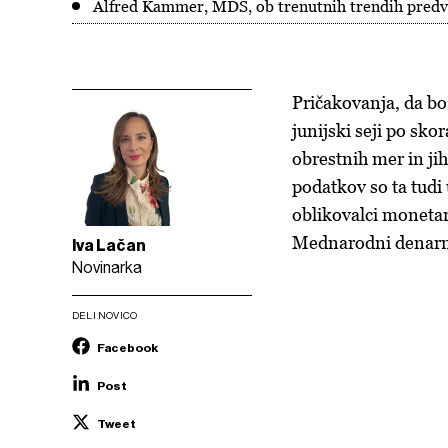
Alfred Kammer, MDS, ob trenutnih trendih predvi
Pričakovanja, da b
junijski seji po skor
obrestnih mer in jih
podatkov so ta tudi
oblikovalci monetarn
Mednarodni denarni
Iva Lačan
Novinarka
DELI NOVICO
Facebook
Post
Tweet