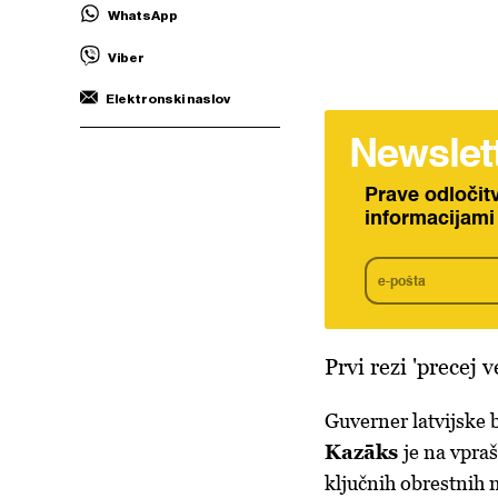
WhatsApp
Viber
Elektronski naslov
Newslet
Prave odločit
informacijami
Prvi rezi 'precej v
Guverner latvijske 
Kazāks
je na vpra
ključnih obrestnih 