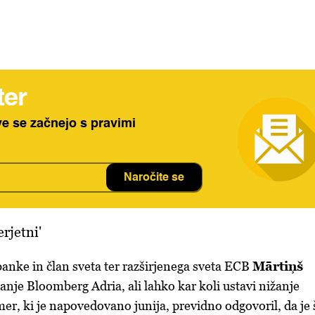
ter
ve se začnejo s pravimi
Naročite se
erjetni'
banke in član sveta ter razširjenega sveta ECB
Mārtiņš
šanje Bloomberg Adria, ali lahko kar koli
ustavi nižanje
mer, ki je napovedovano junija, previdno odgovoril, da je 