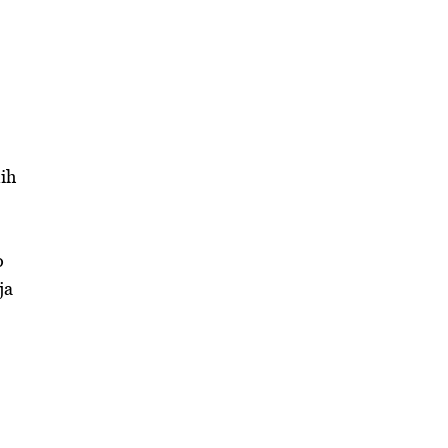
nih
o
ja