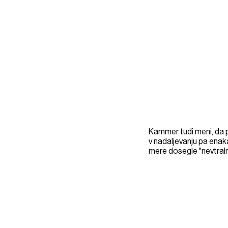
Kammer tudi meni, da p
v nadaljevanju pa enak
mere dosegle "nevtral