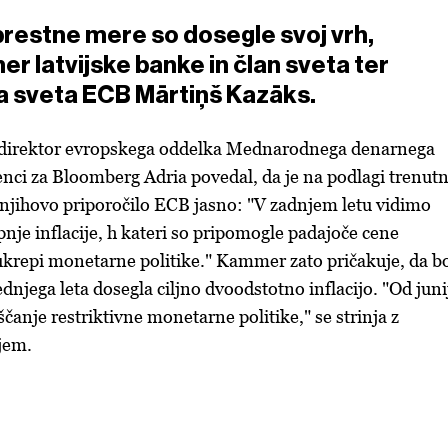
restne mere so dosegle svoj vrh,
er latvijske banke in član sveta ter
a sveta ECB Mārtiņš Kazāks.
 direktor evropskega oddelka Mednarodnega denarnega
enci za Bloomberg Adria povedal, da je na podlagi trenut
i njihovo priporočilo ECB jasno: "V zadnjem letu vidimo
pnje inflacije, h kateri so pripomogle padajoče cene
ukrepi monetarne politike." Kammer zato pričakuje, da b
dnjega leta dosegla ciljno dvoodstotno inflacijo. "Od juni
čanje restriktivne monetarne politike," se strinja z
jem.